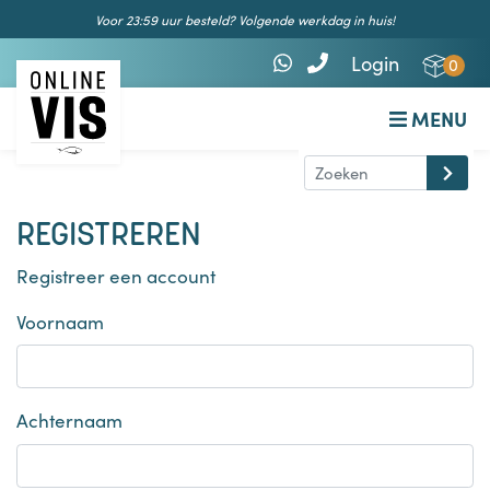
Voor 23:59 uur besteld? Volgende werkdag in huis!
Login
0
MENU
REGISTREREN
Registreer een account
Voornaam
Achternaam